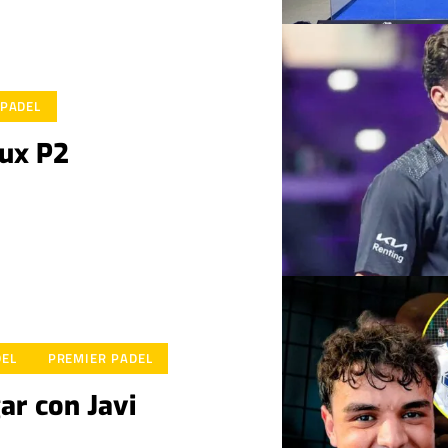
 PADEL
aux P2
DEL
PREMIER PADEL
ar con Javi