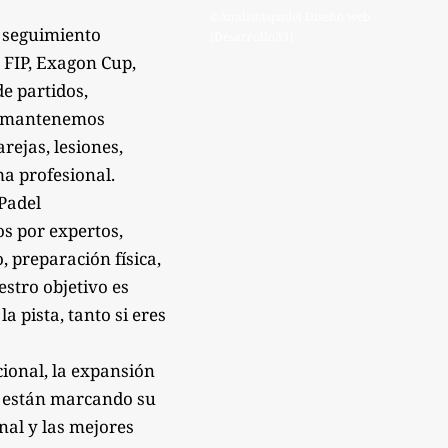
©Analistaspadel Diseño web
 seguimiento
{Desarrollo33}
 FIP, Exagon Cup,
de partidos,
Te mantenemos
rejas, lesiones,
a profesional.
sPadel
os por expertos,
 preparación física,
estro objetivo es
 pista, tanto si eres
ional, la expansión
e están marcando su
onal y las mejores