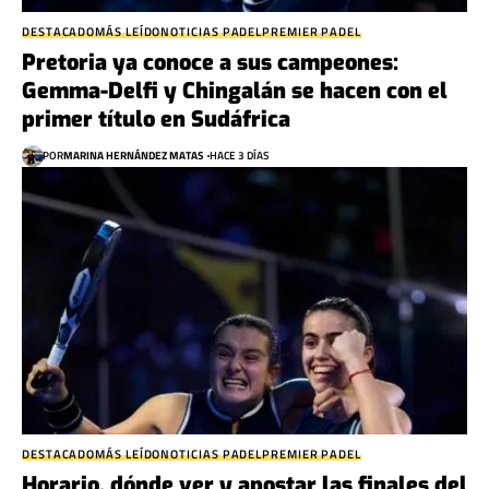
DESTACADO
MÁS LEÍDO
NOTICIAS PADEL
PREMIER PADEL
Pretoria ya conoce a sus campeones:
Gemma-Delfi y Chingalán se hacen con el
primer título en Sudáfrica
POR
MARINA HERNÁNDEZ MATAS
HACE 3 DÍAS
DESTACADO
MÁS LEÍDO
NOTICIAS PADEL
PREMIER PADEL
Horario, dónde ver y apostar las finales del