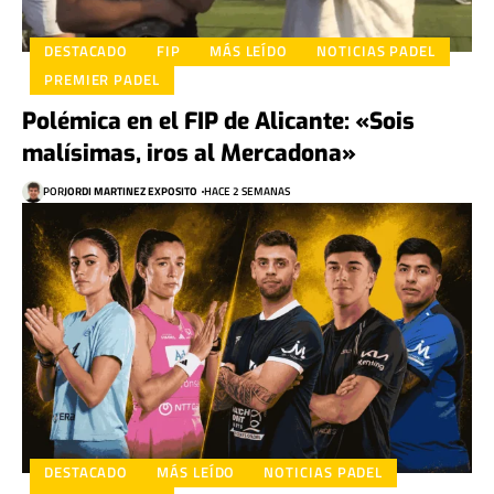
DESTACADO
FIP
MÁS LEÍDO
NOTICIAS PADEL
PREMIER PADEL
Polémica en el FIP de Alicante: «Sois
malísimas, iros al Mercadona»
POR
JORDI MARTINEZ EXPOSITO
HACE 2 SEMANAS
DESTACADO
MÁS LEÍDO
NOTICIAS PADEL