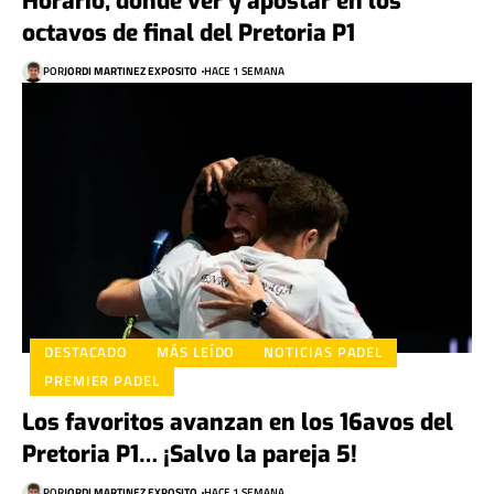
Horario, dónde ver y apostar en los
octavos de final del Pretoria P1
POR
JORDI MARTINEZ EXPOSITO
HACE 1 SEMANA
DESTACADO
MÁS LEÍDO
NOTICIAS PADEL
PREMIER PADEL
Los favoritos avanzan en los 16avos del
Pretoria P1… ¡Salvo la pareja 5!
POR
JORDI MARTINEZ EXPOSITO
HACE 1 SEMANA