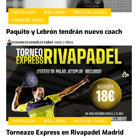
DESTACADO
MÁS LEÍDO
NOTICIAS PADEL
PREMIER PADEL
Paquito y Lebrón tendrán nuevo coach
POR
CARLOS GONZÁLEZ CAÑAS
HACE 2 AÑOS
DESTACADO
MÁS LEÍDO
NOTICIAS PADEL
Torneazo Express en Rivapadel Madrid