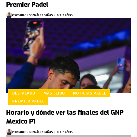
Premier Padel
POR
CARLOS GONZÁLEZ CAÑAS
HACE 2 AÑOS
DESTACADO
MÁS LEÍDO
NOTICIAS PADEL
PREMIER PADEL
Horario y dónde ver las finales del GNP
Mexico P1
POR
CARLOS GONZÁLEZ CAÑAS
HACE 2 AÑOS