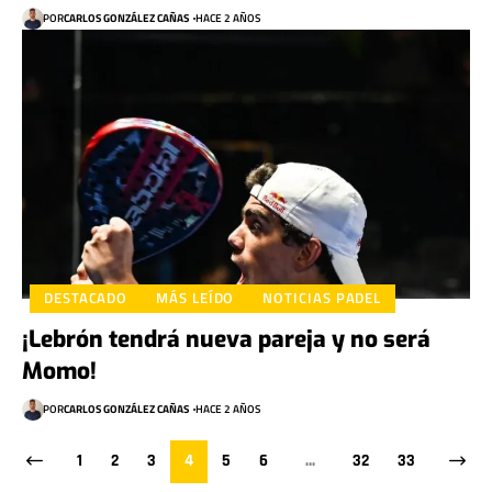
POR
CARLOS GONZÁLEZ CAÑAS
HACE 2 AÑOS
DESTACADO
MÁS LEÍDO
NOTICIAS PADEL
¡Lebrón tendrá nueva pareja y no será
Momo!
POR
CARLOS GONZÁLEZ CAÑAS
HACE 2 AÑOS
1
2
3
4
5
6
…
32
33