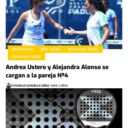
DESTACADO
MÁS LEÍDO
NOTICIAS PADEL
PREMIER PADEL
Andrea Ustero y Alejandra Alonso se
cargan a la pareja Nº4
POR
CARLOS GONZÁLEZ CAÑAS
HACE 2 AÑOS