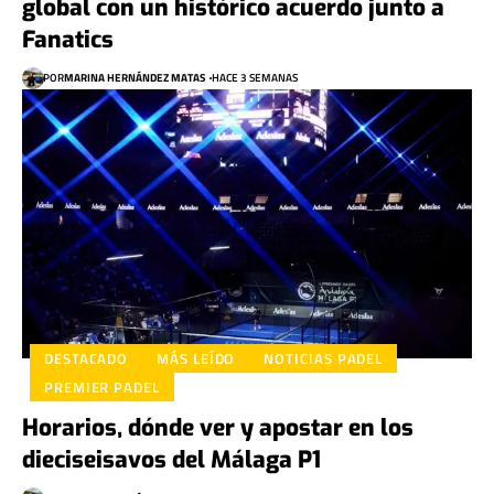
global con un histórico acuerdo junto a
Fanatics
POR
MARINA HERNÁNDEZ MATAS
HACE 3 SEMANAS
DESTACADO
MÁS LEÍDO
NOTICIAS PADEL
PREMIER PADEL
Horarios, dónde ver y apostar en los
dieciseisavos del Málaga P1