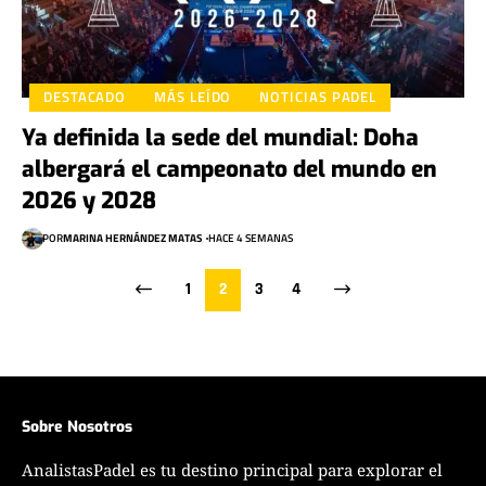
DESTACADO
MÁS LEÍDO
NOTICIAS PADEL
Ya definida la sede del mundial: Doha
albergará el campeonato del mundo en
2026 y 2028
POR
MARINA HERNÁNDEZ MATAS
HACE 4 SEMANAS
1
2
3
4
Sobre Nosotros
AnalistasPadel es tu destino principal para explorar el