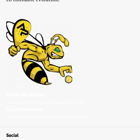
Notas de prensa:
comunicacion@analistaspadel.com
Colaboraciones:
colaboraciones@analistaspadel.com
Social