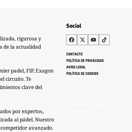
Social
lizada, rigurosa y
a de la actualidad
CONTACTO
POLÍTICA DE PRIVACIDAD
AVISO LEGAL
mier padel, FIP, Exagon
POLÍTICA DE COOKIES
l circuito. Te
imientos clave del
©Analistaspadel Diseño web
zados por expertos,
{Desarrollo33}
icada al pádel. Nuestro
mo competidor avanzado.