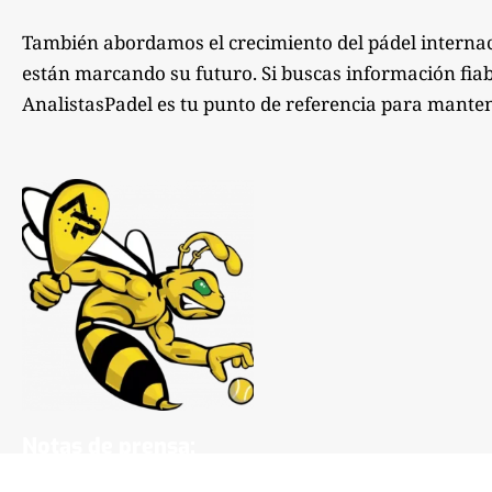
También abordamos el crecimiento del pádel internac
están marcando su futuro. Si buscas información fiabl
AnalistasPadel es tu punto de referencia para manten
Notas de prensa:
comunicacion@analistaspadel.com