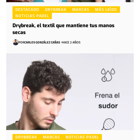
DESTACADO
DRYBREAK
MARCAS
MÁS LEÍDO
NOTICIAS PADEL
Drybreak, el textil que mantiene tus manos
secas
POR
CARLOS GONZÁLEZ CAÑAS
HACE 2 AÑOS
DRYBREAK
MARCAS
NOTICIAS PADEL