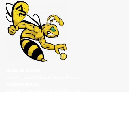
Notas de prensa:
comunicacion@analistaspadel.com
Colaboraciones:
colaboraciones@analistaspadel.com
Social