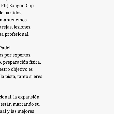
 FIP, Exagon Cup,
de partidos,
Te mantenemos
rejas, lesiones,
a profesional.
sPadel
os por expertos,
 preparación física,
estro objetivo es
 pista, tanto si eres
ional, la expansión
e están marcando su
onal y las mejores