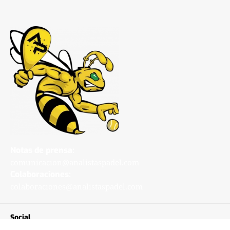
Notas de prensa:
comunicacion@analistaspadel.com
Colaboraciones:
colaboraciones@analistaspadel.com
Social