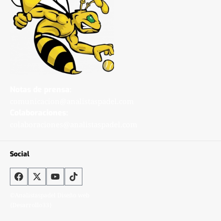
Notas de prensa:
comunicacion@analistaspadel.com
Colaboraciones:
colaboraciones@analistaspadel.com
Social
©Analistaspadel Diseño web
{Desarrollo33}