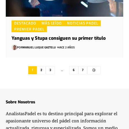
DESTACADO
MÁS LEÍDO
NOTICIAS PADEL
PREMIER PADEL
Yanguas y Stupa consiguen su primer título
POR
MANUEL LUQUE GAZTELU
HACE 2 AÑOS
1
2
3
…
6
7
Sobre Nosotros
AnalistasPadel es tu destino principal para explorar el
apasionante universo del pádel con información
actualizada, rigurosa y especializada. Somos un medio