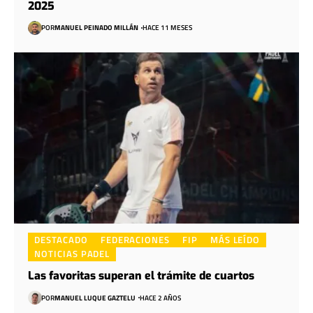
2025
POR
MANUEL PEINADO MILLÁN
HACE 11 MESES
DESTACADO
FEDERACIONES
FIP
MÁS LEÍDO
NOTICIAS PADEL
Las favoritas superan el trámite de cuartos
POR
MANUEL LUQUE GAZTELU
HACE 2 AÑOS