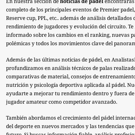
En nuestra sección de
noticias de pádel
encontrarás
completo de los principales eventos de Premier padel,
Reserve cup, PPL, etc.. además de análisis detallados 
rendimiento de jugadores y evolución del circuito. 
informado sobre los cambios en el ranking, nuevas pa
polémicas y todos los movimientos clave del panoram
Además de las últimas noticias de pádel, en Analista
profundizamos en análisis técnicos de palas realizad
comparativas de material, consejos de entrenamiento,
nutrición y psicología deportiva aplicada al pádel. Nu
ayudarte a mejorar tu rendimiento dentro y fuera de la
jugador amateur como competidor avanzado.
También abordamos el crecimiento del pádel internac
del deporte en nuevos mercados y las tendencias qu
futuro. Si buscas información fiable, análisis profesi