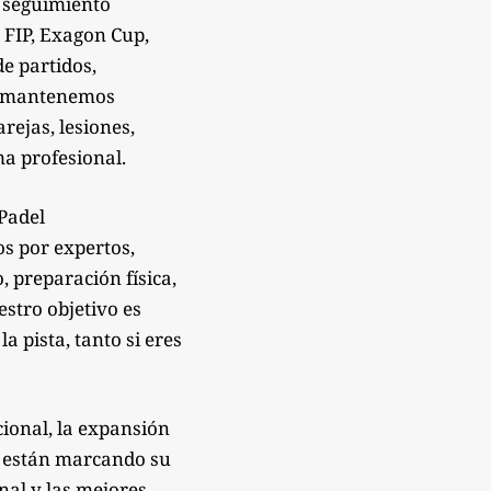
 seguimiento
 FIP, Exagon Cup,
de partidos,
Te mantenemos
rejas, lesiones,
a profesional.
sPadel
os por expertos,
 preparación física,
estro objetivo es
 pista, tanto si eres
ional, la expansión
e están marcando su
onal y las mejores