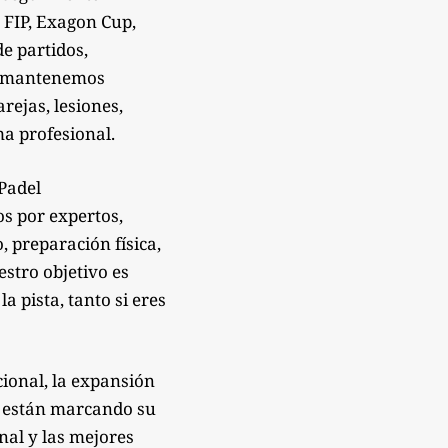
 FIP, Exagon Cup,
de partidos,
Te mantenemos
rejas, lesiones,
a profesional.
sPadel
os por expertos,
 preparación física,
estro objetivo es
 pista, tanto si eres
ional, la expansión
e están marcando su
onal y las mejores