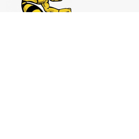
Notas de prensa:
comunicacion@analistaspadel.com
Colaboraciones:
colaboraciones@analistaspadel.com
Social
©Analistaspadel Diseño web
{Desarrollo33}