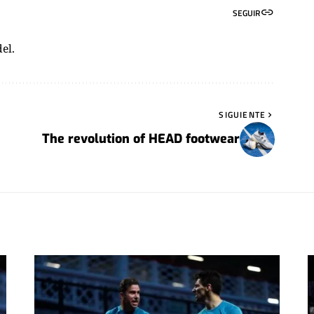
SEGUIR
el.
SIGUIENTE
u
The revolution of HEAD footwear