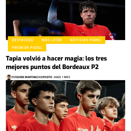
DESTACADO
MÁS LEÍDO
NOTICIAS PADEL
PREMIER PADEL
Tapia volvió a hacer magia: los tres
mejores puntos del Bordeaux P2
POR
JORDI MARTINEZ EXPOSITO
HACE 1 MES