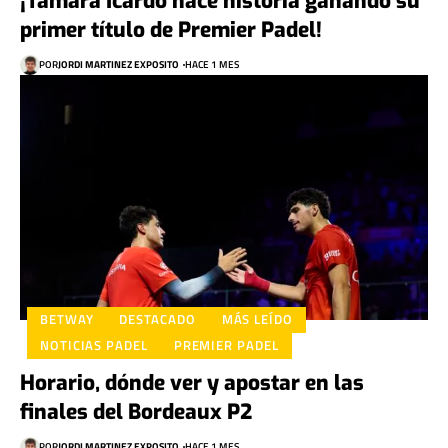
¡Tamara Icardo hace historia ganando su
primer título de Premier Padel!
POR
JORDI MARTINEZ EXPOSITO
HACE 1 MES
BETWAY
DESTACADO
MÁS LEÍDO
NOTICIAS PADEL
PREMIER PADEL
Horario, dónde ver y apostar en las
finales del Bordeaux P2
POR
JORDI MARTINEZ EXPOSITO
HACE 1 MES