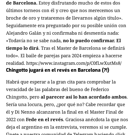
de Barcelona.
Estoy disfrutando mucho de estos dos
últimos torneos con él y creo que nos merecemos un
broche de oro y trataremos de llevarnos algún título».
Seguidamente era preguntado por su posible unión con
Alejandro Galán y ni confirmaba ni desmentía nada:
«Todavía no se sabe nada,
no lo puedo confirmar. El
tiempo lo dirá
. Tras el Master de Barcelona se definirá
todo». El baile de parejas para 2024 empieza a hacerse
realidad.
https://www.instagram.com/p/C0fLwXutMs8/
Chingotto jugará en el revés en Barcelona (?!)
Habrá que esperar a la gran cita para comprobar la
veracidad de las palabras del bueno de Federico
Chingotto, pero
al parecer así lo han acordado ambos
.
Sería una locura, pero, ¿por qué no? Cabe recordar que
él y Di Nenno alcanzaron la final en el Master Final de
2022 con
Fede en el revés
. Graciosa anécdota la que nos
deja el argentino en la entrevista, veremos si se cumple.
Únete a nuestra comunidad de Telegram haciendo click