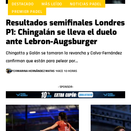
DESTACADO
MÁS LEÍDO
NOTICIAS PADEL
PREMIER PADEL
Resultados semifinales Londres
P1: Chingalán se lleva el duelo
ante Lebron-Augsburger
Chingotto y Galán se tomaron la revancha y Calvo-Fernández
confirman que están para pelear por…
POR
MARINA HERNÁNDEZ MATAS
HACE 10 HORAS
- SPONSOR-