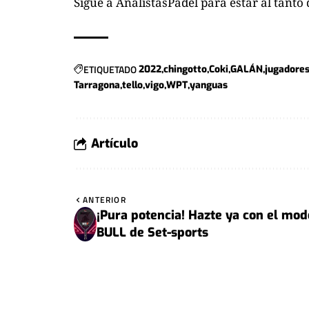
Sigue a
AnalistasPadel
para estar al tanto d
ETIQUETADO
2022
chingotto
Coki
GALÁN
jugadore
Tarragona
tello
vigo
WPT
yanguas
Artículo
ANTERIOR
¡Pura potencia! Hazte ya con el mod
BULL de Set-sports