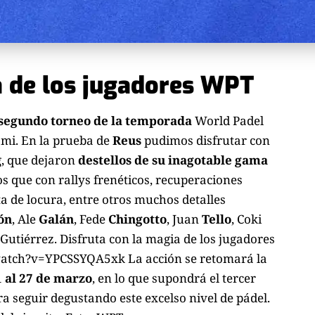
a de los jugadores WPT
segundo torneo de la temporada
World Padel
ami. En la prueba de
Reus
pudimos disfrutar con
, que dejaron
destellos de su inagotable gama
s que con rallys frenéticos, recuperaciones
sta de locura, entre otros muchos detalles
ón
, Ale
Galán
, Fede
Chingotto
, Juan
Tello
, Coki
Gutiérrez. Disfruta con la magia de los jugadores
atch?v=YPCSSYQA5xk La acción se retomará la
1 al 27 de marzo
, en lo que supondrá el tercer
a seguir degustando este excelso nivel de pádel.