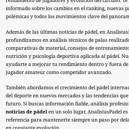
rendimiento de jugadores y evolución del circuito. 
informado sobre los cambios en el ranking, nuevas pa
polémicas y todos los movimientos clave del panoram
Además de las últimas noticias de pádel, en Analista
profundizamos en análisis técnicos de palas realizad
comparativas de material, consejos de entrenamiento,
nutrición y psicología deportiva aplicada al pádel. Nu
ayudarte a mejorar tu rendimiento dentro y fuera de la
jugador amateur como competidor avanzado.
También abordamos el crecimiento del pádel internac
del deporte en nuevos mercados y las tendencias qu
futuro. Si buscas información fiable, análisis profesi
noticias de pádel
en un solo lugar, AnalistasPadel es
referencia para mantenerte siempre un paso por dela
en constante evolución.