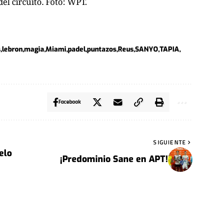
el circuito. Foto:
WPT
.
s
lebron
magia
Miami
padel
puntazos
Reus
SANYO
TAPIA
Facebook
SIGUIENTE
elo
¡Predominio Sane en APT!