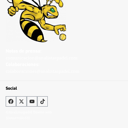
Notas de prensa:
comunicacion@analistaspadel.com
Colaboraciones:
colaboraciones@analistaspadel.com
Social
©Analistaspadel Diseño web
{Desarrollo33}