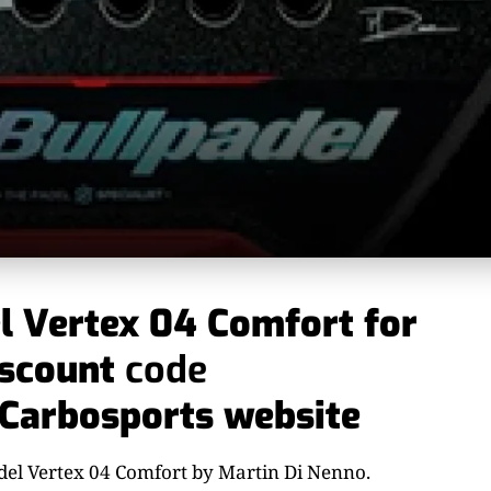
l Vertex 04 Comfort for
iscount
code
Carbosports website
padel Vertex 04 Comfort by Martin Di Nenno.