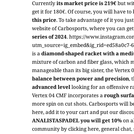
Currently
its market price is 219€
but wi
get it for 180€. Of course, you will have to 
this price
. To take advantage of it
you just
website of Carbosports, where you can get
series of 2024
. https://www.instagram.c
utm_source=ig_embed&ig_rid=ed58a0c7-6c
is a
diamond-shaped racket with a medi
mixture of carbon and fiber glass, which ma
manageable than its big sister, the Vertex
balance between power and precision
, 
advanced level
looking for an offensive 
Vertex 04 CMF incorporates a
rough surf
more spin on cut shots. Carbosports will b
here
, add it to your cart and put our dis
ANALISTASPADEL you will get 10%
on a
community by clicking here
, general chat