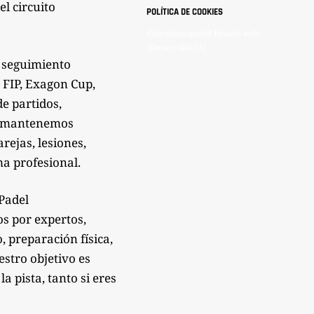
el circuito
POLÍTICA DE COOKIES
©Analistaspadel Diseño web
{Desarrollo33}
 seguimiento
 FIP, Exagon Cup,
de partidos,
Te mantenemos
rejas, lesiones,
a profesional.
sPadel
os por expertos,
 preparación física,
estro objetivo es
 pista, tanto si eres