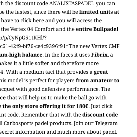
th the discount code ANALISTASPADEL you can
be the fastest, since there will be
limited units at
 have to click here
and you will access the
 the Vertex 04 Comfort and the
entire Bullpadel
om/p/CyNpG51tKHl/?
61-42f9-bf76-ce4c9396f91f The new Vertex CMF
um-high balance
. In the faces it uses
Fibrix
, a
kes it a little softer and therefore more
 04. With a medium tact that provides a
great
this model is perfect for players
from amateur to
racquet with good defensive performance. The
ace
that will help us to make the ball go with
e
the only store offering it for 180€
.
Just click
count code. Remember that with the
discount code
ll Carbosports padel products.
Join our Telegram
, secret information and much more about padel.