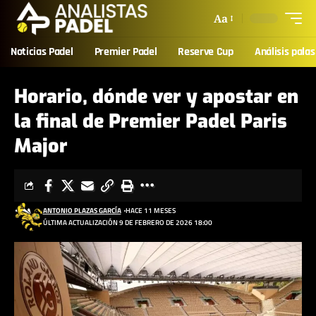
Aa
Noticias Padel
Premier Padel
Reserve Cup
Análisis palas
Horario, dónde ver y apostar en
la final de Premier Padel Paris
Major
ANTONIO PLAZAS GARCÍA
HACE 11 MESES
ÚLTIMA ACTUALIZACIÓN 9 DE FEBRERO DE 2026 18:00