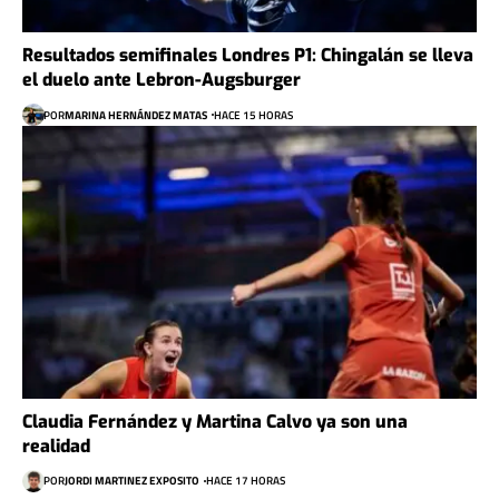
Resultados semifinales Londres P1: Chingalán se lleva
el duelo ante Lebron-Augsburger
POR
MARINA HERNÁNDEZ MATAS
HACE 15 HORAS
Claudia Fernández y Martina Calvo ya son una
realidad
POR
JORDI MARTINEZ EXPOSITO
HACE 17 HORAS