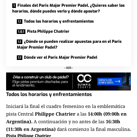
Finales del Paris Major Premier Padel, ¿Quieres saber los
horarios, dónde puedes verlo y dónde apostar?
Todos los horarios y enfrentamientos
Pista Philippe Chatrier
¿Dónde se pueden realizar apuestas para en el Paris
Major Premier Padel?
Dónde ver el Paris Major Premier Padel
- ADS -
Todos los horarios y enfrentamientos
Iniciará la final el cuadro femenino en la emblemática
pista Central
Philippe Chatrier
a las
14:00h (09:00h en
Argentina).
A continuación y no antes de las
16:30h
(11:30h en Argentina)
dará comienzo la final masculina
.
Pista Philippe Chatrier