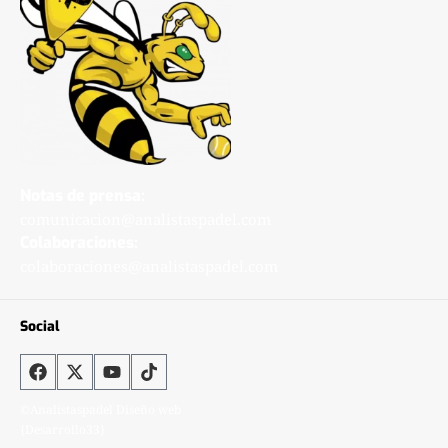
Notas de prensa:
comunicacion@analistaspadel.com
Colaboraciones:
colaboraciones@analistaspadel.com
Social
©Analistaspadel Diseño web
{Desarrollo33}