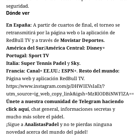
seguridad.
Dónde ver
En España:
A partir de cuartos de final, el torneo se
retransmitirá por la página web o la aplicación de
RedBull TV
y a través de
Movistar Deportes.
América del Sur/América Central:
Disney+
Portugal:
Sport TV
Italia:
Super Tennis Padel
y
Sky.
Francia: Canal+
EE.UU.:
ESPN+
.
Resto del mundo:
Página web y aplicación
RedBull TV.
https://www.instagram.com/p/DHWIEVsIaEt/?
utm_source=ig_web_copy_link&igsh=MzRlODBiNWFlZA==
Únete a nuestra comunidad de Telegram haciendo
click aquí
, chat general, informaciones secretas y
mucho más sobre el pádel.
¡Sigue a
AnalistasPadel
y no te pierdas ninguna
novedad acerca del mundo del pádel!