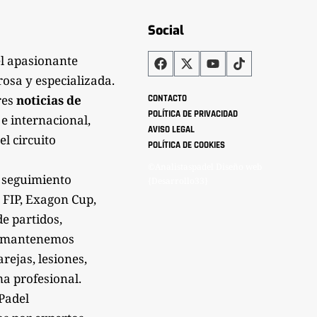
Social
el apasionante
rosa y especializada.
res
noticias de
CONTACTO
POLÍTICA DE PRIVACIDAD
 e internacional,
AVISO LEGAL
el circuito
POLÍTICA DE COOKIES
©Analistaspadel Diseño web
 seguimiento
{Desarrollo33}
 FIP, Exagon Cup,
de partidos,
Te mantenemos
rejas, lesiones,
a profesional.
sPadel