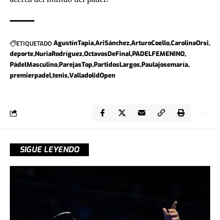
ETIQUETADO
AgustínTapia
AriSánchez
ArturoCoello
CarolinaOrsi
deporte
NuriaRodríguez
OctavosDeFinal
PADELFEMENINO
PádelMasculino
ParejasTop
PartidosLargos
Paulajosemaría
premierpadel
tenis
ValladolidOpen
SIGUE LEYENDO