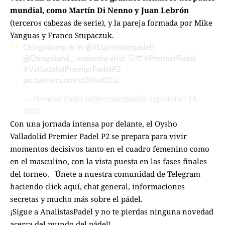
mundial, como Martín Di Nenno y Juan Lebrón
(terceros cabezas de serie), y la pareja formada por Mike
Yanguas y Franco Stupaczuk.
ChingoJump is in
@VLLpremierpadel
!
@Chingoland_
vueeeela alto! 🐭😎
#PremierPadel
#ValladolidPremierPadelP2
pic.twitter.com/vCIYJwCfCu
— Premier Padel (@premierpadel)
September 18,
2024
Con una jornada intensa por delante, el Oysho
Valladolid Premier Padel P2 se prepara para vivir
momentos decisivos tanto en el cuadro femenino como
en el masculino, con la vista puesta en las fases finales
del torneo.
Únete a nuestra comunidad de Telegram
haciendo click aquí
, chat general, informaciones
secretas y mucho más sobre el pádel.
¡Sigue a
AnalistasPadel
y no te pierdas ninguna novedad
acerca del mundo del pádel!