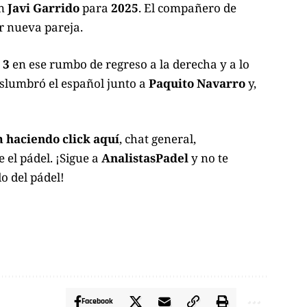
on
Javi Garrido
para
2025
. El compañero de
ar nueva pareja.
 3
en ese rumbo de regreso a la derecha y a lo
islumbró el español junto a
Paquito Navarro
y,
 haciendo click aquí
, chat general,
el pádel. ¡Sigue a
AnalistasPadel
y no te
o del pádel!
Facebook