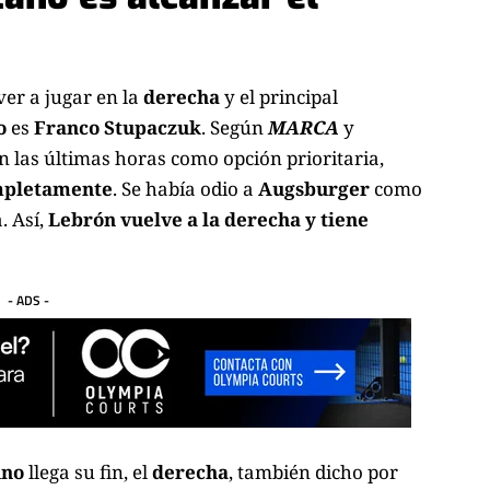
ver a jugar en la
derecha
y el principal
o
es
Franco Stupaczuk
. Según
MARCA
y
 las últimas horas como opción prioritaria,
mpletamente
. Se había odio a
Augsburger
como
. Así,
Lebrón vuelve a la derecha y tiene
- ADS -
nno
llega su fin, el
derecha
, también dicho por