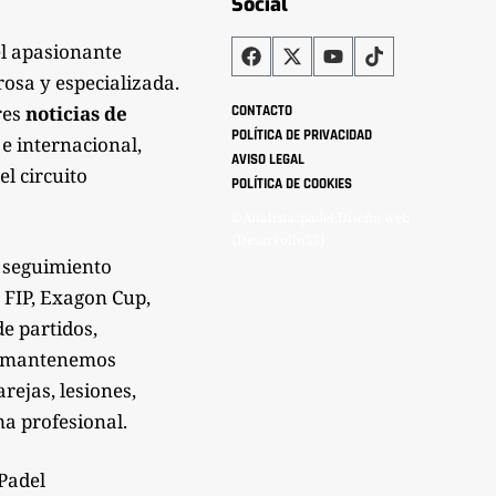
Social
el apasionante
rosa y especializada.
res
noticias de
CONTACTO
POLÍTICA DE PRIVACIDAD
 e internacional,
AVISO LEGAL
el circuito
POLÍTICA DE COOKIES
©Analistaspadel Diseño web
{Desarrollo33}
 seguimiento
 FIP, Exagon Cup,
de partidos,
Te mantenemos
rejas, lesiones,
a profesional.
sPadel