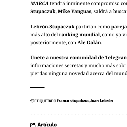
MARCA
tendrá inminente compromiso c
Stupaczuk
,
Mike Yanguas
, saldrá a busc
Lebrón-Stupaczuk
partirían como
pareja
más alto del
ranking mundial
, como ya v
posteriormente, con
Ale Galán
.
Únete a nuestra comunidad de Telegram
informaciones secretas y mucho más sobre 
pierdas ninguna novedad acerca del mund
ETIQUETADO
franco stupakzuc
Juan Lebrón
Artículo