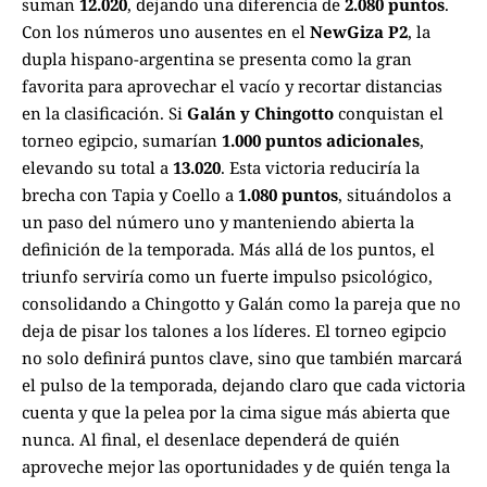
suman
12.020
, dejando una diferencia de
2.080 puntos
.
Con los números uno ausentes en el
NewGiza P2
, la
dupla hispano-argentina se presenta como la gran
favorita para aprovechar el vacío y recortar distancias
en la clasificación.
Si
Galán y Chingotto
conquistan el
torneo egipcio, sumarían
1.000 puntos adicionales
,
elevando su total a
13.020
. Esta victoria reduciría la
brecha con Tapia y Coello a
1.080 puntos
, situándolos a
un paso del número uno y manteniendo abierta la
definición de la temporada. Más allá de los puntos, el
triunfo serviría como un fuerte impulso psicológico,
consolidando a Chingotto y Galán como la pareja que no
deja de pisar los talones a los líderes.
El torneo egipcio
no solo definirá puntos clave, sino que también marcará
el pulso de la temporada, dejando claro que cada victoria
cuenta y que la pelea por la cima sigue más abierta que
nunca. Al final, el desenlace dependerá de quién
aproveche mejor las oportunidades y de quién tenga la