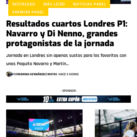
DESTACADO
MÁS LEÍDO
NOTICIAS PADEL
PREMIER PADEL
Resultados cuartos Londres P1:
Navarro y Di Nenno, grandes
protagonistas de la jornada
Jornada en Londres sin apenas sustos para los favoritos con
unos Paquito Navarro y Martín…
POR
MARINA HERNÁNDEZ MATAS
HACE 5 HORAS
- SPONSOR-