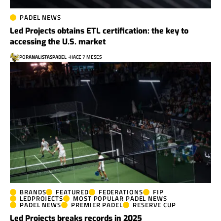
PADEL NEWS
Led Projects obtains ETL certification: the key to
accessing the U.S. market
POR
ANALISTASPADEL
HACE 7 MESES
BRANDS
FEATURED
FEDERATIONS
FIP
LEDPROJECTS
MOST POPULAR PADEL NEWS
PADEL NEWS
PREMIER PADEL
RESERVE CUP
Led Projects breaks records in 2025