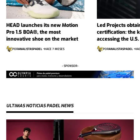
HEAD launches its new Motion
Led Projects obtai
Pro 1.5 BOA®, the most
certification: the 
innovative shoe on the market
accessing the U.S
POR
ANALISTASPADEL
HACE 7 MESES
POR
ANALISTASPADEL
HAC
- SPONSOR-
ULTIMAS NOTICIAS PADEL NEWS