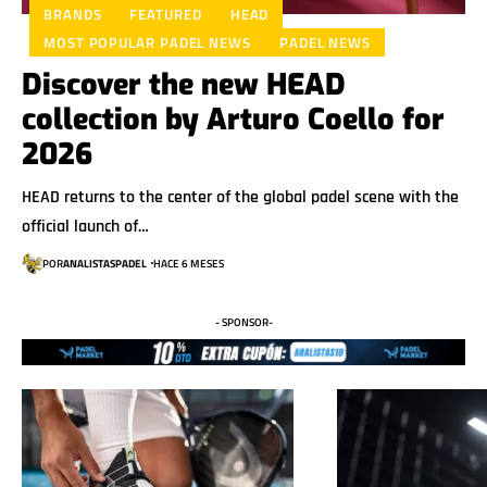
BRANDS
FEATURED
HEAD
MOST POPULAR PADEL NEWS
PADEL NEWS
Discover the new HEAD
collection by Arturo Coello for
2026
HEAD returns to the center of the global padel scene with the
official launch of…
POR
ANALISTASPADEL
HACE 6 MESES
- SPONSOR-