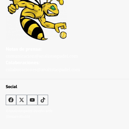
Notas de prensa:
comunicacion@analistaspadel.com
Colaboraciones:
colaboraciones@analistaspadel.com
Social
©Analistaspadel Diseño web
{Desarrollo33}