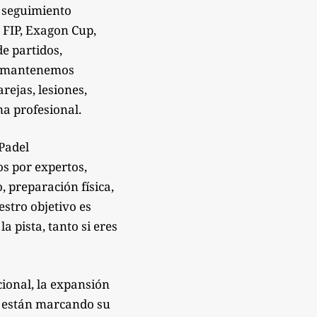
 seguimiento
 FIP, Exagon Cup,
de partidos,
Te mantenemos
rejas, lesiones,
a profesional.
sPadel
os por expertos,
 preparación física,
estro objetivo es
 pista, tanto si eres
ional, la expansión
e están marcando su