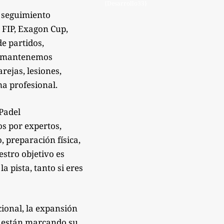
{Desarrollo33}
 seguimiento
 FIP, Exagon Cup,
de partidos,
Te mantenemos
rejas, lesiones,
a profesional.
sPadel
os por expertos,
 preparación física,
estro objetivo es
 pista, tanto si eres
ional, la expansión
e están marcando su