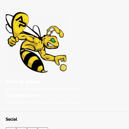
Notas de prensa:
comunicacion@analistaspadel.com
Colaboraciones:
colaboraciones@analistaspadel.com
Social