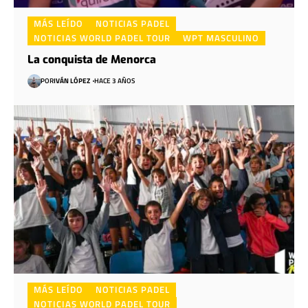
MÁS LEÍDO
NOTICIAS PADEL
NOTICIAS WORLD PADEL TOUR
WPT MASCULINO
La conquista de Menorca
POR
IVÁN LÓPEZ
HACE 3 AÑOS
MÁS LEÍDO
NOTICIAS PADEL
NOTICIAS WORLD PADEL TOUR