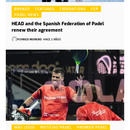
BRANDS
FEATURED
FEDERATIONS
FEP
PADEL NEWS
HEAD and the Spanish Federation of Padel
renew their agreement
POR
NICO MORENO
HACE 2 AÑOS
MÁS LEÍDO
NOTICIAS PADEL
PREMIER PADEL