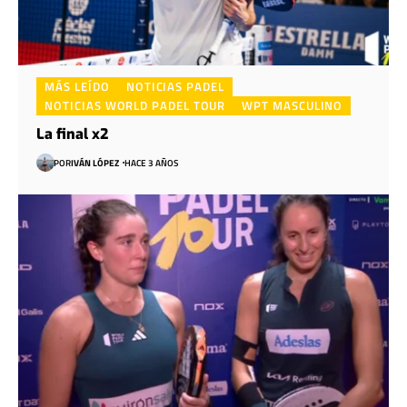
MÁS LEÍDO
NOTICIAS PADEL
NOTICIAS WORLD PADEL TOUR
WPT MASCULINO
La final x2
POR
IVÁN LÓPEZ
HACE 3 AÑOS