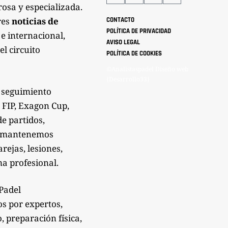
rosa y especializada.
res
noticias de
CONTACTO
POLÍTICA DE PRIVACIDAD
 e internacional,
AVISO LEGAL
el circuito
POLÍTICA DE COOKIES
©Analistaspadel Diseño web
{Desarrollo33}
 seguimiento
 FIP, Exagon Cup,
de partidos,
Te mantenemos
rejas, lesiones,
a profesional.
sPadel
os por expertos,
 preparación física,