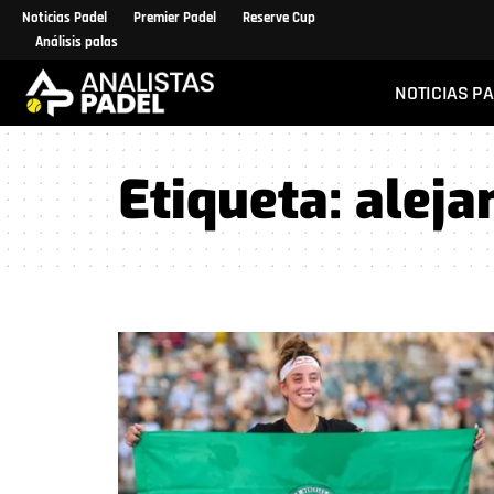
Noticias Padel
Premier Padel
Reserve Cup
Análisis palas
NOTICIAS P
Etiqueta:
aleja