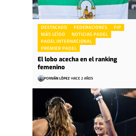
DESTACADO
FEDERACIONES
FIP
MÁS LEÍDO
NOTICIAS PADEL
PADEL INTERNACIONAL
PREMIER PADEL
El lobo acecha en el ranking
femenino
POR
IVÁN LÓPEZ
HACE 2 AÑOS