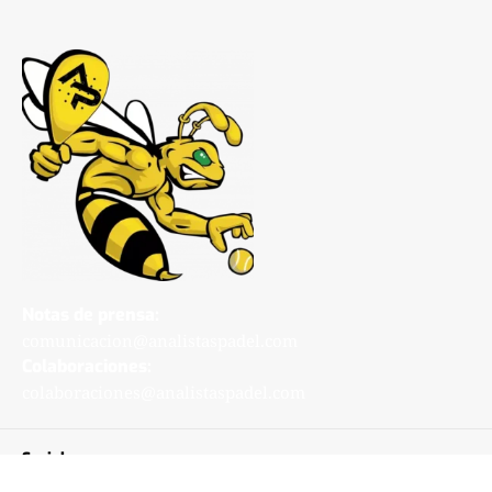
Notas de prensa:
comunicacion@analistaspadel.com
Colaboraciones:
colaboraciones@analistaspadel.com
Social