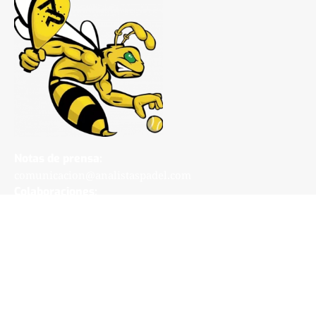
Notas de prensa:
comunicacion@analistaspadel.com
Colaboraciones:
colaboraciones@analistaspadel.com
Social
©Analistaspadel Diseño web