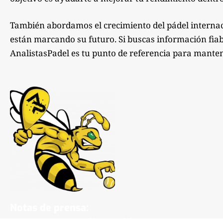
También abordamos el crecimiento del pádel internac
están marcando su futuro. Si buscas información fiabl
AnalistasPadel es tu punto de referencia para manten
Notas de prensa:
comunicacion@analistaspadel.com