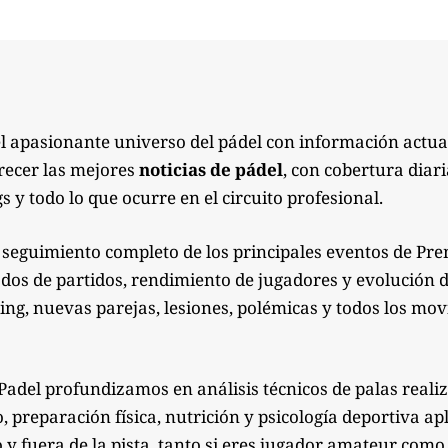
el apasionante universo del pádel con información actua
recer las mejores
noticias de pádel
, con cobertura diari
s y todo lo que ocurre en el circuito profesional.
seguimiento completo de los principales eventos de Pre
ados de partidos, rendimiento de jugadores y evolución de
g, nuevas parejas, lesiones, polémicas y todos los mov
Padel profundizamos en análisis técnicos de palas reali
preparación física, nutrición y psicología deportiva apl
 y fuera de la pista, tanto si eres jugador amateur co