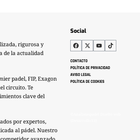
Social
lizada, rigurosa y
a de la actualidad
CONTACTO
POLÍTICA DE PRIVACIDAD
AVISO LEGAL
mier padel, FIP, Exagon
POLÍTICA DE COOKIES
l circuito. Te
imientos clave del
©Analistaspadel Diseño web
zados por expertos,
{Desarrollo33}
icada al pádel. Nuestro
mo competidor avanzado.