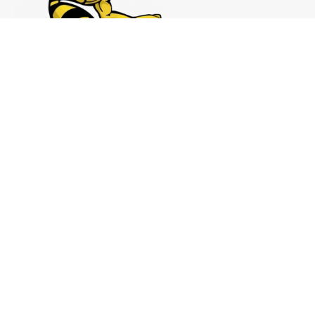
Notas de prensa:
comunicacion@analistaspadel.com
Colaboraciones:
colaboraciones@analistaspadel.com
Social
©Analistaspadel Diseño web
{Desarrollo33}