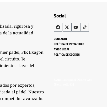
Social
lizada, rigurosa y
a de la actualidad
CONTACTO
POLÍTICA DE PRIVACIDAD
AVISO LEGAL
mier padel, FIP, Exagon
POLÍTICA DE COOKIES
l circuito. Te
imientos clave del
©Analistaspadel Diseño web
zados por expertos,
{Desarrollo33}
icada al pádel. Nuestro
mo competidor avanzado.