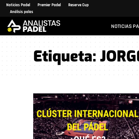
Noticias Padel
Premier Padel
Reserve Cup
Análisis palas
NOTICIAS P
Etiqueta:
JORG