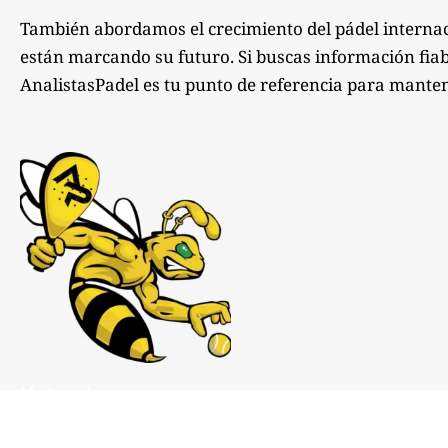
También abordamos el crecimiento del pádel internac
están marcando su futuro. Si buscas información fiabl
AnalistasPadel es tu punto de referencia para manten
Notas de prensa:
comunicacion@analistaspadel.com