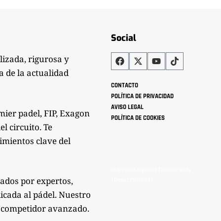
Social
lizada, rigurosa y
a de la actualidad
CONTACTO
POLÍTICA DE PRIVACIDAD
AVISO LEGAL
mier padel, FIP, Exagon
POLÍTICA DE COOKIES
l circuito. Te
imientos clave del
©Analistaspadel Diseño web
zados por expertos,
{Desarrollo33}
icada al pádel. Nuestro
mo competidor avanzado.