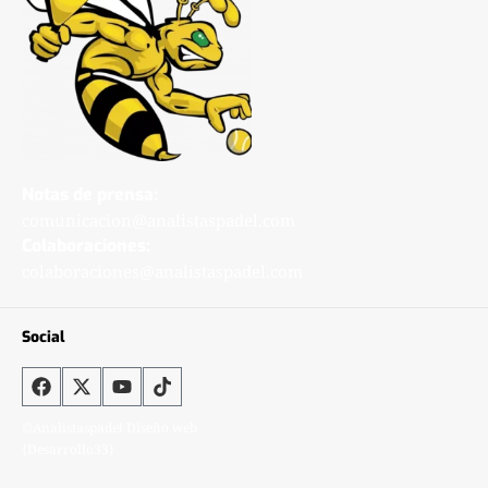
Notas de prensa:
comunicacion@analistaspadel.com
Colaboraciones:
colaboraciones@analistaspadel.com
Social
©Analistaspadel Diseño web
{Desarrollo33}