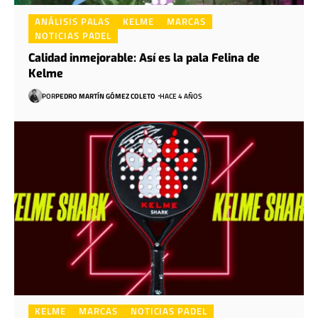
ANÁLISIS PALAS
KELME
MARCAS
NOTICIAS PADEL
Calidad inmejorable: Así es la pala Felina de
Kelme
POR
PEDRO MARTÍN GÓMEZ COLETO
HACE 4 AÑOS
KELME
MARCAS
NOTICIAS PADEL