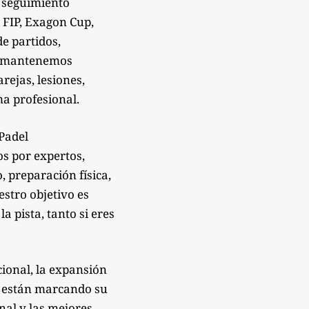
 seguimiento
 FIP, Exagon Cup,
de partidos,
Te mantenemos
rejas, lesiones,
a profesional.
sPadel
os por expertos,
 preparación física,
estro objetivo es
 pista, tanto si eres
ional, la expansión
e están marcando su
onal y las mejores