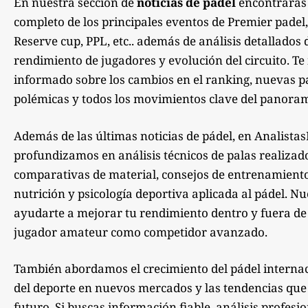
En nuestra sección de
noticias de pádel
encontrarás
completo de los principales eventos de Premier padel,
Reserve cup, PPL, etc.. además de análisis detallados 
rendimiento de jugadores y evolución del circuito. 
informado sobre los cambios en el ranking, nuevas pa
polémicas y todos los movimientos clave del panoram
Además de las últimas noticias de pádel, en Analista
profundizamos en análisis técnicos de palas realizad
comparativas de material, consejos de entrenamiento,
nutrición y psicología deportiva aplicada al pádel. Nu
ayudarte a mejorar tu rendimiento dentro y fuera de la
jugador amateur como competidor avanzado.
También abordamos el crecimiento del pádel internac
del deporte en nuevos mercados y las tendencias qu
futuro. Si buscas información fiable, análisis profesi