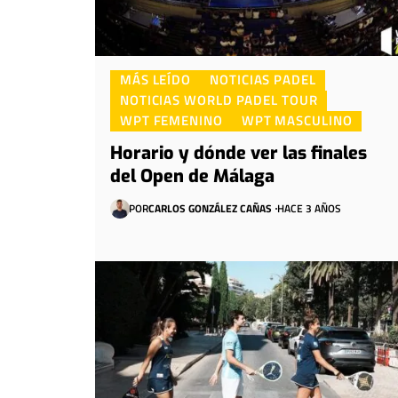
MÁS LEÍDO
NOTICIAS PADEL
NOTICIAS WORLD PADEL TOUR
WPT FEMENINO
WPT MASCULINO
Horario y dónde ver las finales
del Open de Málaga
POR
CARLOS GONZÁLEZ CAÑAS
HACE 3 AÑOS