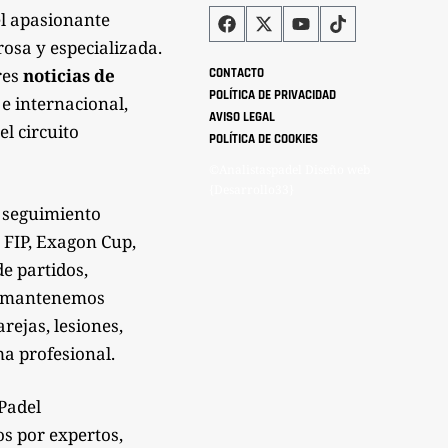
el apasionante
rosa y especializada.
res
noticias de
CONTACTO
POLÍTICA DE PRIVACIDAD
 e internacional,
AVISO LEGAL
el circuito
POLÍTICA DE COOKIES
©Analistaspadel Diseño web
{Desarrollo33}
 seguimiento
 FIP, Exagon Cup,
de partidos,
Te mantenemos
rejas, lesiones,
a profesional.
sPadel
os por expertos,