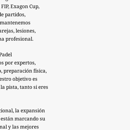
 FIP, Exagon Cup,
de partidos,
Te mantenemos
rejas, lesiones,
a profesional.
sPadel
os por expertos,
 preparación física,
estro objetivo es
 pista, tanto si eres
ional, la expansión
e están marcando su
onal y las mejores