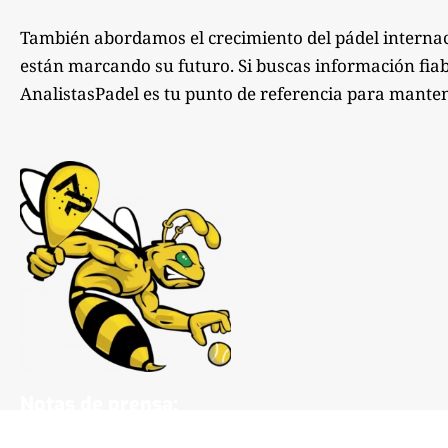
También abordamos el crecimiento del pádel internac
están marcando su futuro. Si buscas información fiabl
AnalistasPadel es tu punto de referencia para manten
Notas de prensa:
comunicacion@analistaspadel.com