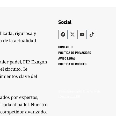
Social
lizada, rigurosa y
a de la actualidad
CONTACTO
POLÍTICA DE PRIVACIDAD
AVISO LEGAL
mier padel, FIP, Exagon
POLÍTICA DE COOKIES
l circuito. Te
imientos clave del
©Analistaspadel Diseño web
zados por expertos,
{Desarrollo33}
icada al pádel. Nuestro
mo competidor avanzado.