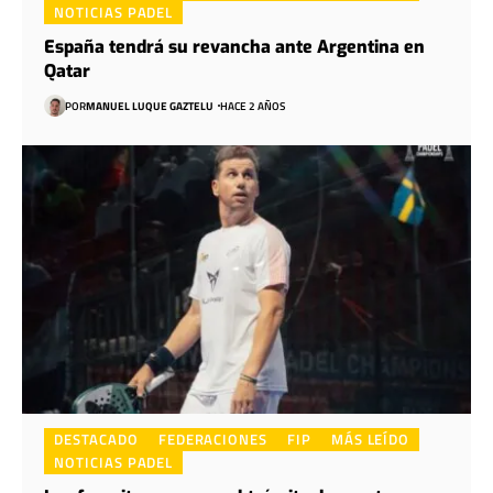
NOTICIAS PADEL
España tendrá su revancha ante Argentina en
Qatar
POR
MANUEL LUQUE GAZTELU
HACE 2 AÑOS
DESTACADO
FEDERACIONES
FIP
MÁS LEÍDO
NOTICIAS PADEL