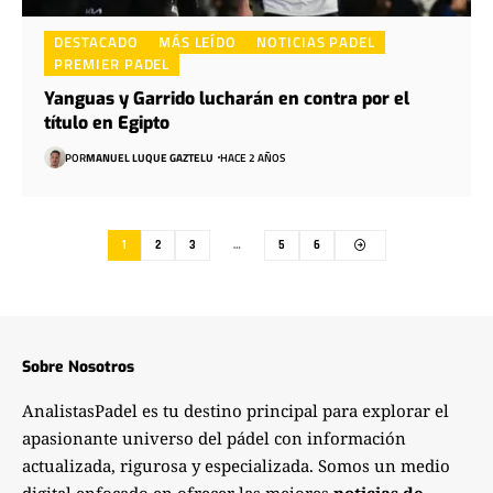
DESTACADO
MÁS LEÍDO
NOTICIAS PADEL
PREMIER PADEL
Yanguas y Garrido lucharán en contra por el
título en Egipto
POR
MANUEL LUQUE GAZTELU
HACE 2 AÑOS
1
2
3
…
5
6
Sobre Nosotros
AnalistasPadel es tu destino principal para explorar el
apasionante universo del pádel con información
actualizada, rigurosa y especializada. Somos un medio