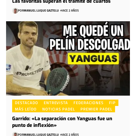
Las favoritas superan el trámite de cuartos
POR
MANUEL LUQUE GAZTELU
HACE 2 AÑOS
DESTACADO
ENTREVISTA
FEDERACIONES
FIP
MÁS LEÍDO
NOTICIAS PADEL
PREMIER PADEL
Garrido: «La separación con Yanguas fue un
punto de inflexión»
POR
MANUEL LUQUE GAZTELU
HACE 2 AÑOS