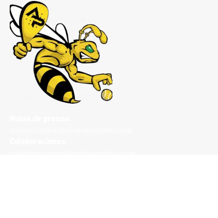
Notas de prensa:
comunicacion@analistaspadel.com
Colaboraciones:
colaboraciones@analistaspadel.com
Social