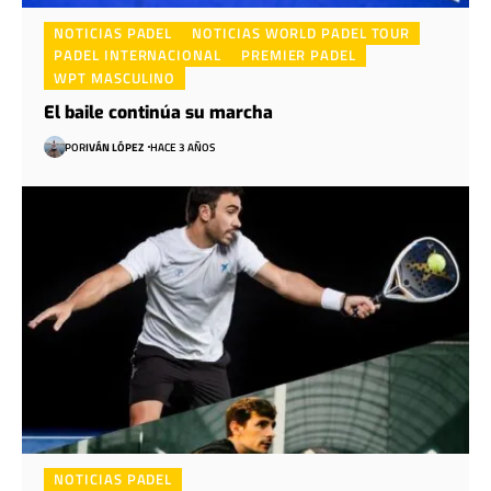
NOTICIAS PADEL
NOTICIAS WORLD PADEL TOUR
PADEL INTERNACIONAL
PREMIER PADEL
WPT MASCULINO
El baile continúa su marcha
POR
IVÁN LÓPEZ
HACE 3 AÑOS
NOTICIAS PADEL