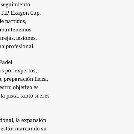
 seguimiento
 FIP, Exagon Cup,
de partidos,
Te mantenemos
rejas, lesiones,
a profesional.
sPadel
os por expertos,
 preparación física,
estro objetivo es
 pista, tanto si eres
ional, la expansión
e están marcando su